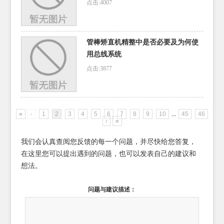
点击:4007
管棒矫直机精整中是否必要及为何使
用总线系统
点击:3877
«
‹
1
2
3
4
5
6
7
8
9
10
...
45
46
›
»
我们会认真查阅您反馈的每一个问题，并尽快给您答复，
在这里您可以提出遇到的问题，也可以发表自己的建议和
想法。
问题与建议描述：